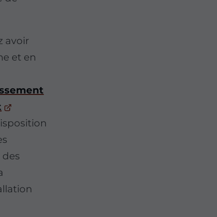
 avoir
me et en
nissement
t
isposition
es
r des
a
allation