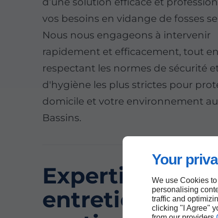
d’une solution efficace et professio
vos besoins en vidange de fosses se
Nous nous engageons à intervenir
rapidement et efficacement, tout e
respectant les normes de sécurité e
d'hygiène les plus strictes pour pro
domicile et votre environnement aux
Bassins.
Your priva
Expertise en
We use Cookies to
personalising conte
entretien de fo
traffic and optimizi
clicking "I Agree" 
from our providers