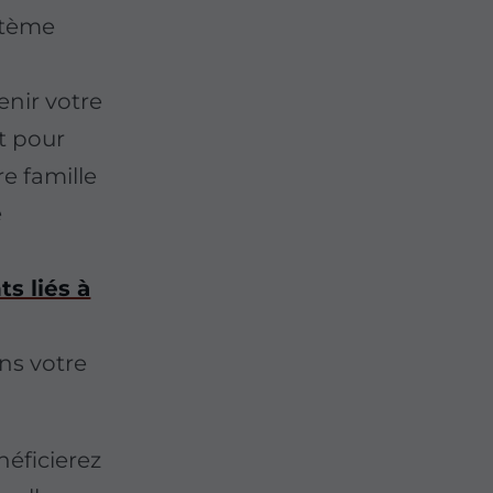
stème
nir votre
t pour
re famille
e
s liés à
ns votre
néficierez