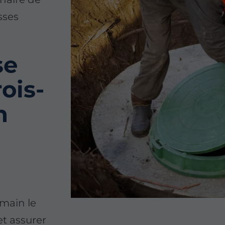
sses
se
ois-
n
main le
t assurer