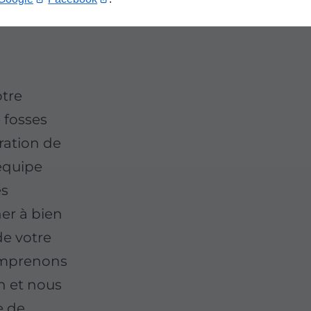
otre
e fosses
ration de
 équipe
es
er à bien
de votre
omprenons
on et nous
e de