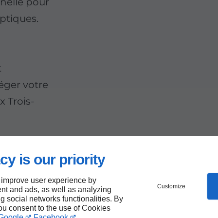
nnelle pour
ptiques.
n
t
téger votre
 Trois-
cy is our priority
 improve user experience by
Customize
nt and ads, as well as analyzing
sses
ng social networks functionalities. By
you consent to the use of Cookies
Google
Facebook
.