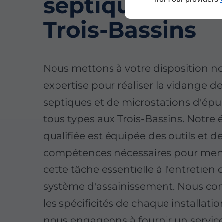
septiques aux
Trois-Bassins
Nous mettons à votre disposition n
expertise pour réaliser la vidange d
septiques et de microstations d'épu
tous types aux Trois-Bassins. Notre
qualifiée est équipée des outils et d
compétences nécessaires pour men
cette tâche essentielle à l'entretien 
système d'assainissement. Nous c
les spécificités de chaque installati
nous engageons à fournir un servic