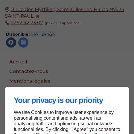
3 rue des Myrtilles, Saint-Gilles-les-Hauts,
97435
SAINT-PAUL
0262 42 23 07
Disponible :
7j/7 | 24h/24
Accueil
Contactez-nous
Mentions légales
Plan du site
Your privacy is our priority
We use Cookies to improve user experience by
Haut de page
personalising content and ads, as well as
analyzing traffic and optimizing social networks
functionalities. By clicking "I Agree" you consent to